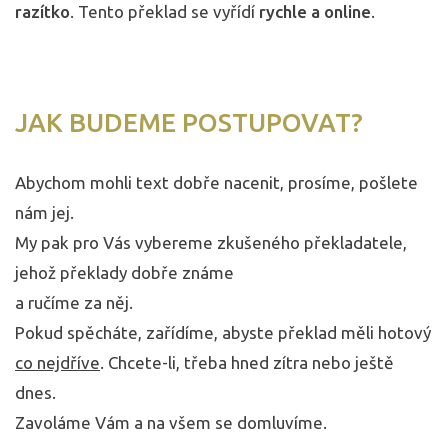
razítko
. Tento překlad se vyřídí
rychle a online
.
JAK BUDEME POSTUPOVAT?
Abychom mohli text dobře nacenit, prosíme, pošlete
nám jej.
My pak pro Vás vybereme zkušeného překladatele,
jehož překlady dobře známe
a ručíme za něj.
Pokud spěcháte, zařídíme, abyste překlad měli hotový
co nejdříve
. Chcete-li, třeba hned zítra nebo ještě
dnes.
Zavoláme Vám a na všem se domluvíme.