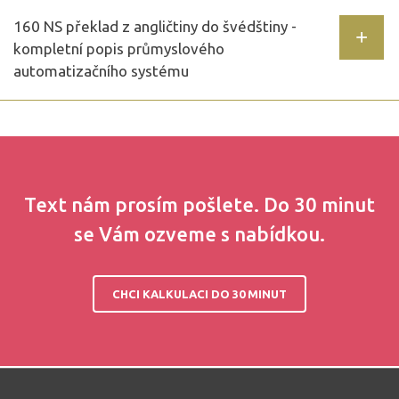
160 NS překlad z angličtiny do švédštiny -
kompletní popis průmyslového
automatizačního systému
Text nám prosím pošlete. Do 30 minut
se Vám ozveme s nabídkou.
CHCI KALKULACI DO 30 MINUT