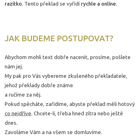
razítko
. Tento překlad se vyřídí
rychle a online
.
JAK BUDEME POSTUPOVAT?
Abychom mohli text dobře nacenit, prosíme, pošlete
nám jej.
My pak pro Vás vybereme zkušeného překladatele,
jehož překlady dobře známe
a ručíme za něj.
Pokud spěcháte, zařídíme, abyste překlad měli hotový
co nejdříve
. Chcete-li, třeba hned zítra nebo ještě
dnes.
Zavoláme Vám a na všem se domluvíme.