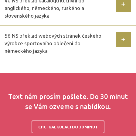
40 NS překlad katalogu kuchyní do
anglického, německého, ruského a
slovenského jazyka
56 NS překlad webových stránek českého
výrobce sportovního oblečení do
německého jazyka
Text nám prosím pošlete. Do 30 minut
se Vám ozveme s nabídkou.
CHCI KALKULACI DO 30 MINUT