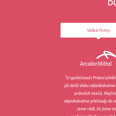
D
Velké firmy
"U společnosti Právní překla
již delší dobu objednáváme
právních textů. Nejčas
objednáváme překlady do an
Jsme rádi, že jsme na