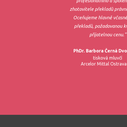
profesionálního a spoleh
zhotovitele překladů právní
Oceňujeme hlavně včasné
překladů, požadovanou kv
přijatelnou cenu."
PhDr. Barbora Černá Dv
tisková mluvčí
Arcelor Mittal Ostrava 