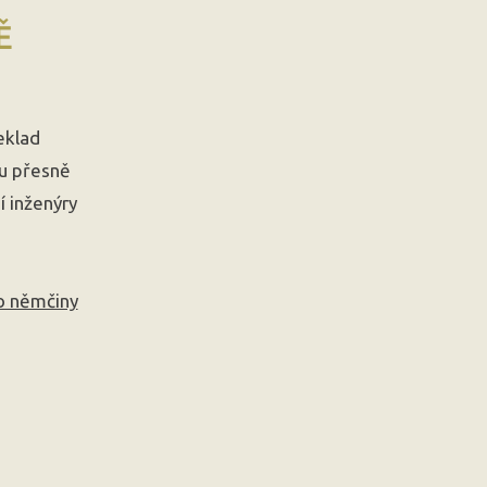
Ě
eklad
u přesně
í inženýry
o němčiny