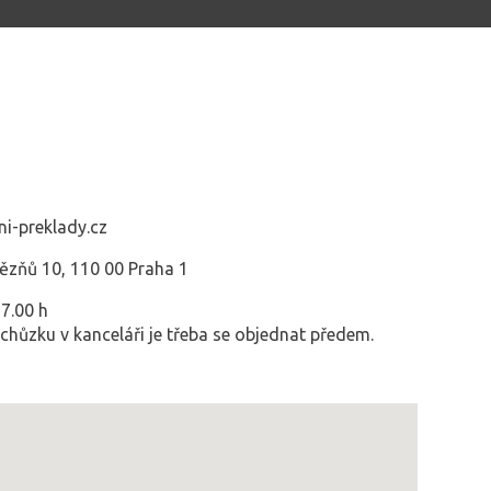
i-preklady.cz
vězňů 10, 110 00 Praha 1
7.00 h
chůzku v kanceláři je třeba se objednat předem.