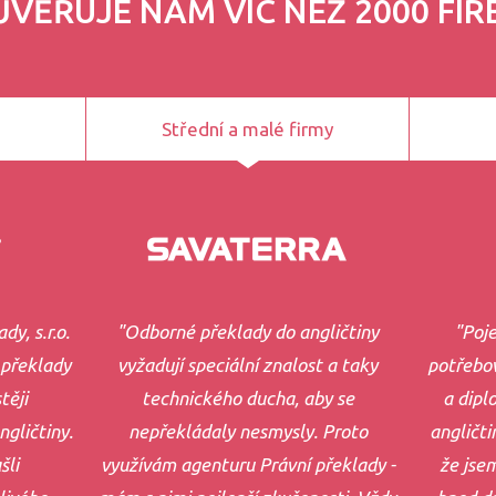
ŮVĚŘUJE NÁM VÍC NEŽ 2000 FIR
Střední a malé firmy
dy, s.r.o.
"Odborné překlady do angličtiny
"Poje
 překlady
vyžadují speciální znalost a taky
potřebov
těji
technického ducha, aby se
a dipl
gličtiny.
nepřekládaly nesmysly. Proto
angličti
šli
využívám agenturu Právní překlady -
že jse