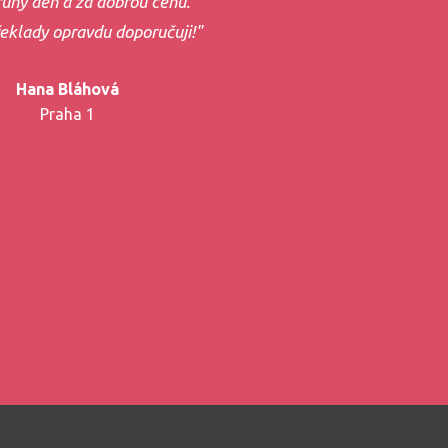
uhý den a za dobrou cenu.
řeklady opravdu doporučuji!"
Hana Bláhová
Praha 1