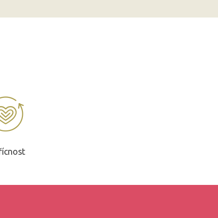
řícnost