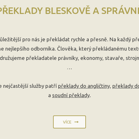
PŘEKLADY BLESKOVĚ A SPRÁVN
ůležitější pro nás je překládat rychle a přesně. Na každý př
e nejlepšího odborníka. Člověka, který překládanému text
družujeme překladatele právníky, ekonomy, stavaře, strojn
…
 nejčastější služby patří
překlady do angličtiny,
překlady d
a
soudní překlady
.
VÍCE