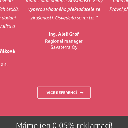
livého
mám s nimi nejlepší zkušenosti. Vždy
hned dr
ch textů.
vyberou vhodného překladatele se
Právní p
 dodání
zkušeností. Osvědčilo se mi to. "
alitu a
Ing. Aleš Grof
Regional manager
Savaterra Oy
ořáková
a.s.
VÍCE REFERENCÍ
Máme jen 0,05% reklamací!