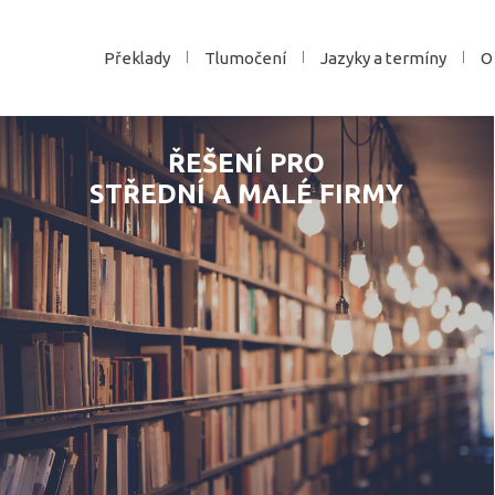
Překlady
Tlumočení
Jazyky a termíny
O
ŘEŠENÍ PRO
STŘEDNÍ A MALÉ FIRMY
ANO