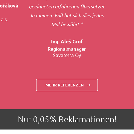
vořáková
geeigneten erfahrenen Übersetzer.
In meinem Fall hat sich dies jedes
a.s.
Mal bewährt."
Ing. Aleš Grof
Regionalmanager
Savaterra Oy
MEHR REFERENZEN
Nur 0,05% Reklamationen!