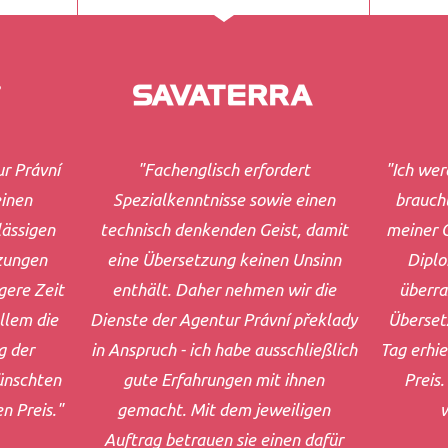
ur Právní
"Fachenglisch erfordert
"Ich wer
einen
Spezialkenntnisse sowie einen
brauch
lässigen
technisch denkenden Geist, damit
meiner 
zungen
eine Übersetzung keinen Unsinn
Diplo
gere Zeit
enthält. Daher nehmen wir die
überra
llem die
Dienste der Agentur Právní překlady
Überset
g der
in Anspruch - ich habe ausschließlich
Tag erhie
ünschten
gute Erfahrungen mit ihnen
Preis.
n Preis."
gemacht. Mit dem jeweiligen
w
Auftrag betrauen sie einen dafür