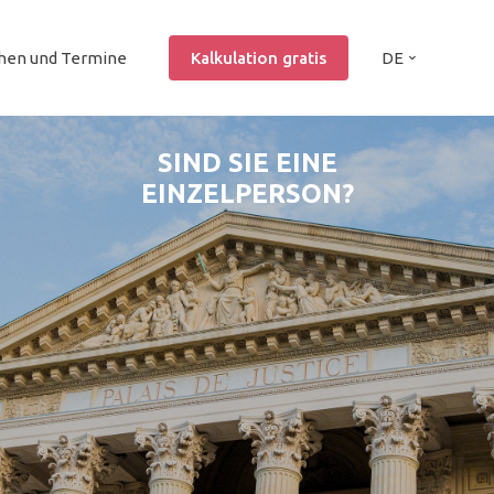
hen und Termine
Kalkulation gratis
DE
SIND SIE EINE
EINZELPERSON?
JA