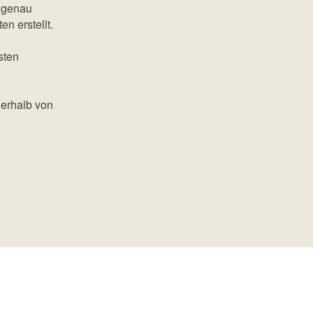
d genau
n erstellt.
sten
nerhalb von