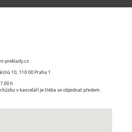
i-preklady.cz
vězňů 10, 110 00 Praha 1
7.00 h
chůzku v kanceláři je třeba se objednat předem.