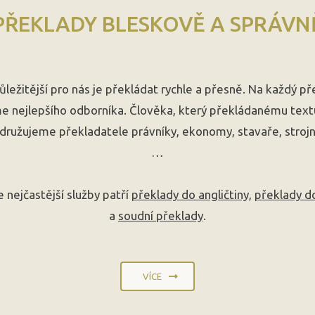
PŘEKLADY BLESKOVĚ A SPRÁVN
ůležitější pro nás je překládat rychle a přesně. Na každý př
e nejlepšího odborníka. Člověka, který překládanému text
družujeme překladatele právníky, ekonomy, stavaře, strojn
…
 nejčastější služby patří
překlady do angličtiny,
překlady d
a
soudní překlady
.
VÍCE