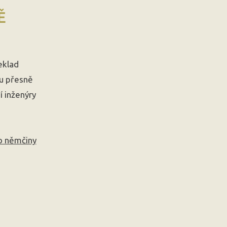
Ě
eklad
u přesně
í inženýry
o němčiny