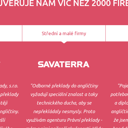
ŮVĚŘUJE NÁM VÍC NEŽ 2000 FIR
Střední a malé firmy
dy, s.r.o.
"Odborné překlady do angličtiny
"Poje
 překlady
vyžadují speciální znalost a taky
potřebov
těji
technického ducha, aby se
a dipl
gličtiny.
nepřekládaly nesmysly. Proto
angličti
šli
využívám agenturu Právní překlady -
že jse