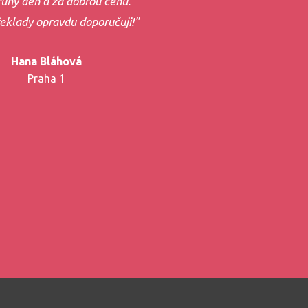
uhý den a za dobrou cenu.
řeklady opravdu doporučuji!"
Hana Bláhová
Praha 1