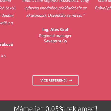
livého
mám s nimi nejlepší zkušenosti. Vždy
hned dr
ch textů.
vyberou vhodného překladatele se
Právní p
 dodání
zkušeností. Osvědčilo se mi to. "
alitu a
Ing. Aleš Grof
Regional manager
Savaterra Oy
ořáková
a.s.
VÍCE REFERENCÍ
Máme jen 0,05% reklamací!