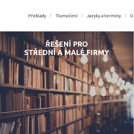
Překlady
Tlumočení
Jazyky a termíny
O
ŘEŠENÍ PRO
STŘEDNÍ A MALÉ FIRMY
ANO