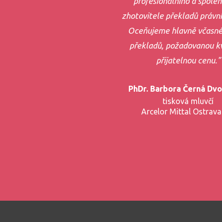
profesionálního a spoleh
zhotovitele překladů právní
Oceňujeme hlavně včasné
překladů, požadovanou kv
přijatelnou cenu."
PhDr. Barbora Černá Dv
tisková mluvčí
Arcelor Mittal Ostrava 