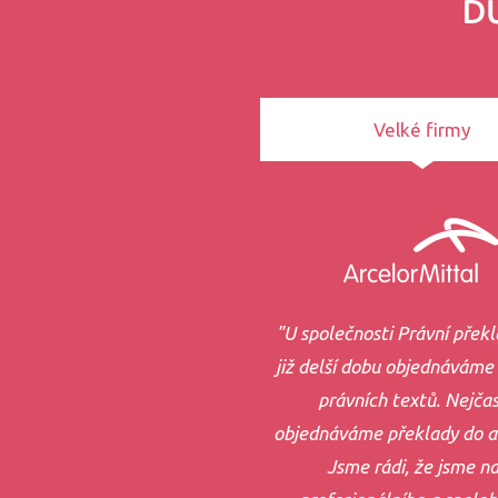
D
Velké firmy
"U společnosti Právní překla
již delší dobu objednáváme
právních textů. Nejčas
objednáváme překlady do an
Jsme rádi, že jsme na