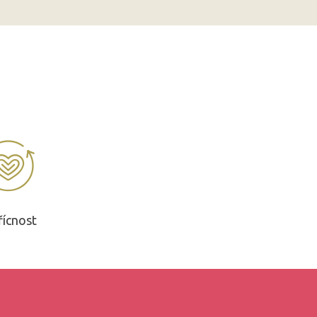
řícnost